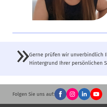
Gerne prüfen wir unverbindlich 
Hintergrund Ihrer persönlichen S
Facebook
Instagram
LinkedIn
YouTub
Social
Folgen Sie uns auf:
links