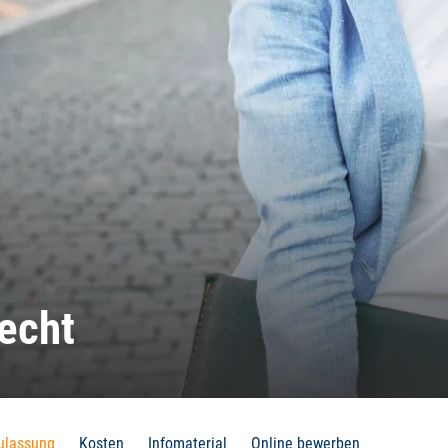
echt
ulassung
Kosten
Infomaterial
Online bewerben