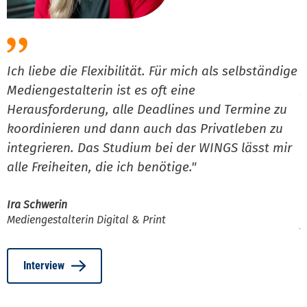
Ich liebe die Flexibilität. Für mich als selbständige
D
Mediengestalterin ist es oft eine
z
Herausforderung, alle Deadlines und Termine zu
a
koordinieren und dann auch das Privatleben zu
i
integrieren. Das Studium bei der WINGS lässt mir
p
alle Freiheiten, die ich benötige."
S
m
Ira Schwerin
Mediengestalterin Digital & Print
J
P
Interview