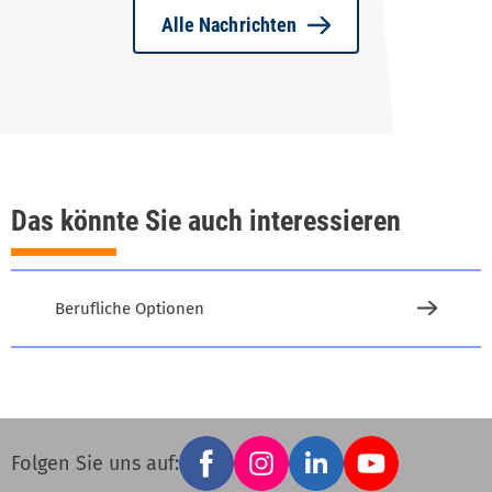
Alle Nachrichten
Das könnte Sie auch interessieren
Berufliche Optionen
Facebook
Instagram
LinkedIn
YouTube
Social
Folgen Sie uns auf: