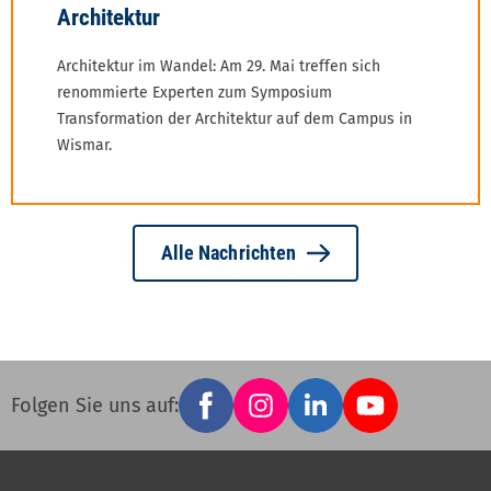
Architektur im Wandel: Am 29. Mai treffen sich
renommierte Experten zum Symposium
Transformation der Architektur auf dem Campus in
Wismar.
Alle Nachrichten
Facebook
Instagram
LinkedIn
YouTube
Social
Folgen Sie uns auf:
links