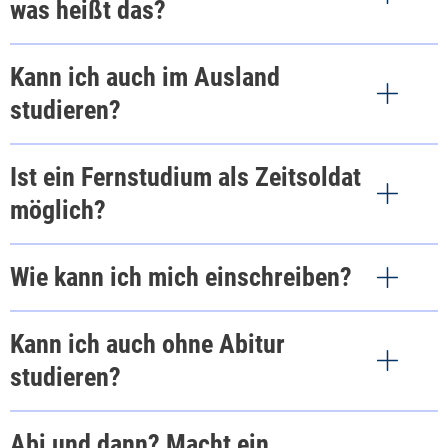
was heißt das?
online absolviert werden. Studiert wird über eine
Studien-App, feste Vorlesungstermine gibt
Kann ich auch im Ausland
es nicht. Über die App sind sämtliche Lehrinhalte,
Studienbriefe, e-Books, Videovorlesungen, Noten
studieren?
und Termine jederzeit online und offline
verfügbar. Inhaltliche Fragen werden in Live-
Ist ein Fernstudium als Zeitsoldat
Tutorien direkt mit dem Dozenten besprochen.
möglich?
Wie kann ich mich einschreiben?
Kann ich auch ohne Abitur
studieren?
Abi und dann? Macht ein