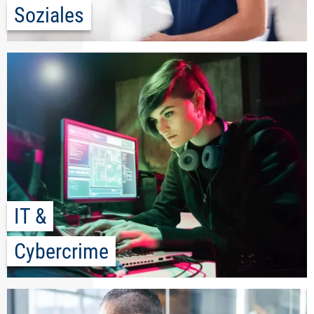
Soziales
IT &
Cybercrime