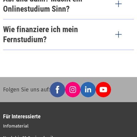
Onlinestudium Sinn?
Wie finanziere ich mein
Fernstudium?
Facebook
Instagram
LinkedIn
YouTube
Social
Folgen Sie uns auf:
links
Für Interessierte
Infomaterial