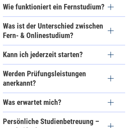
Wie funktioniert ein Fernstudium?
Bachelor
Was ist der Unterschied zwischen
Fern- & Onlinestudium?
Kann ich jederzeit starten?
Master
Werden Prüfungsleistungen
anerkannt?
Ein Onlinestudium ist da noch flexibler. Im
Was erwartet mich?
Vergleich zum Fernstudium ist die persönliche
Anwesenheit gar nicht oder nur noch zu den
Persönliche Studienbetreuung –
Prüfungen erforderlich. Doch auch diese können