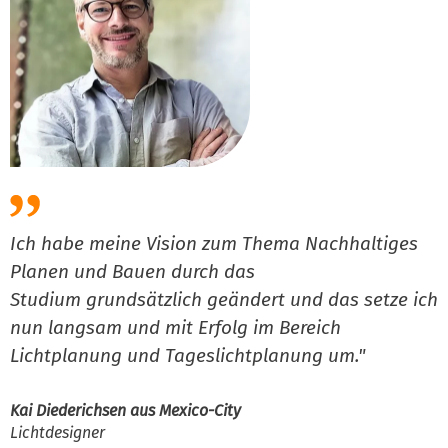
Ich habe meine Vision zum Thema Nachhaltiges
M
Planen und Bauen durch das
d
Studium grundsätzlich geändert und das setze ich
o
nun langsam und mit Erfolg im Bereich
v
Lichtplanung und Tageslichtplanung um."
V
P
Kai Diederichsen aus Mexico-City
Lichtdesigner