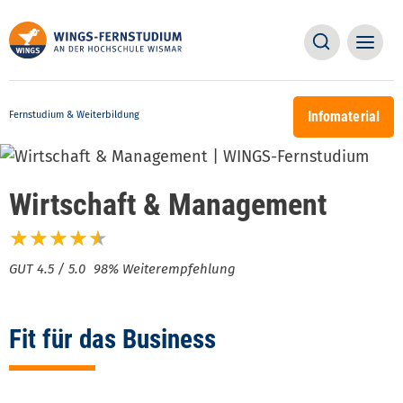
Direkt
Main
Main
zum
Suche
naviga
Inhalt
naviga
Infomaterial
Fernstudium & Weiterbildung
Wirtschaft & Management
98% Weiterempfehlung
Fit für das Business