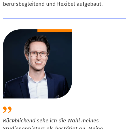
berufsbegleitend und flexibel aufgebaut.
Rückblickend sehe ich die Wahl meines
M
Studienanbieters als bestätigt an. Meine
a