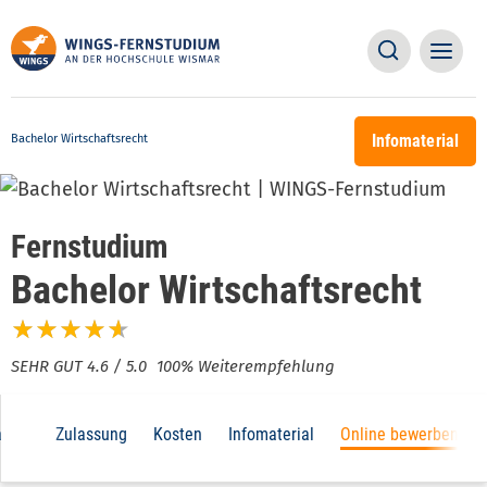
Direkt
Main
Main
zum
Suche
naviga
Inhalt
naviga
Infomaterial
Bachelor Wirtschaftsrecht
Fernstudium
Bachelor Wirtschaftsrecht
100% Weiterempfehlung
Main
tion
Zulassung
Kosten
Infomaterial
Online bewerben
navigation