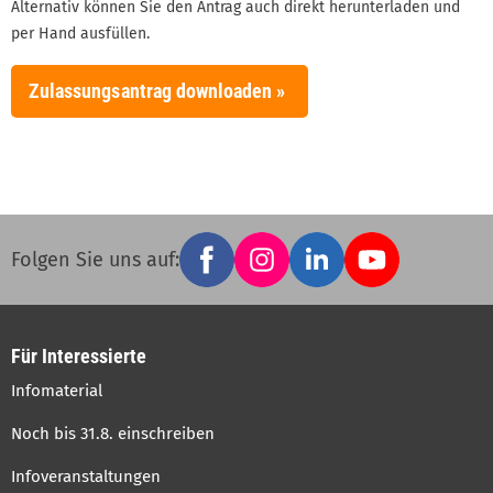
Alternativ können Sie den Antrag auch direkt herunterladen und
per Hand ausfüllen.
Zulassungsantrag downloaden »
Facebook
Instagram
LinkedIn
YouTube
Social
Folgen Sie uns auf:
links
Für Interessierte
Infomaterial
Noch bis 31.8. einschreiben
Infoveranstaltungen