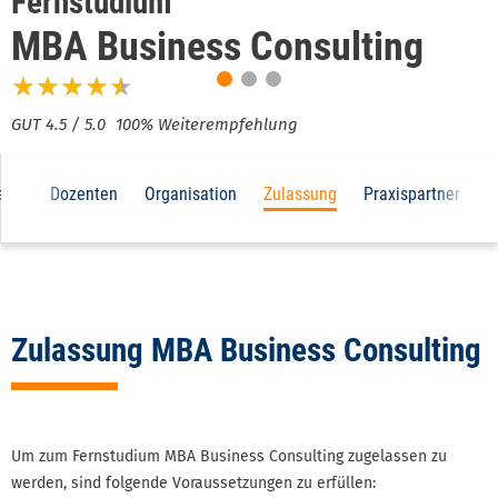
Fernstudium
MBA Business Consulting
100% Weiterempfehlung
Main
alte
Dozenten
Organisation
Zulassung
Praxispartner
K
navigation
3d
level
Zulassung MBA Business Consulting
Um zum Fernstudium MBA Business Consulting zugelassen zu
werden, sind folgende Voraussetzungen zu erfüllen: