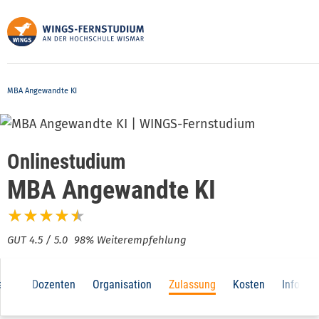
Direkt
zum
Inhalt
MBA Angewandte KI
Onlinestudium
MBA Angewandte KI
98% Weiterempfehlung
Main
alte
Dozenten
Organisation
Zulassung
Kosten
Infomat
navigation