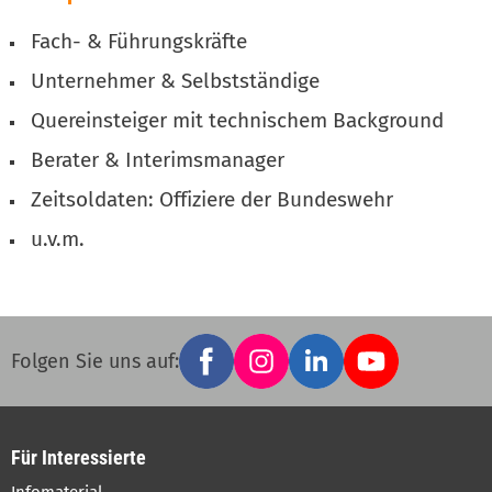
Fach- & Führungskräfte
Unternehmer & Selbstständige
Quereinsteiger mit technischem Background
Berater & Interimsmanager
Zeitsoldaten: Offiziere der Bundeswehr
u.v.m.
Facebook
Instagram
LinkedIn
YouTube
Social
Folgen Sie uns auf:
links
Für Interessierte