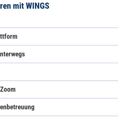
ieren mit WINGS
ttform
unterwegs
r Zoom
ienbetreuung