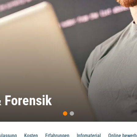
rcrime
ulassung
Kosten
Erfahrungen
Infomaterial
Online bewer