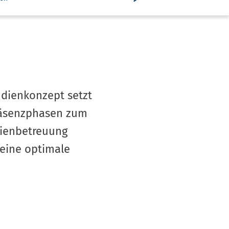
udienkonzept setzt
Präsenzphasen zum
ien­betreuung
 eine optimale