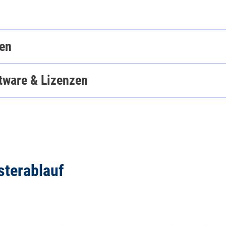
ken
tware & Lizenzen
sterablauf