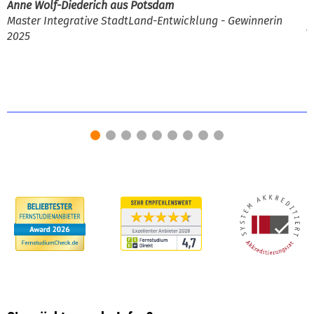
Anne Wolf-Diederich aus Potsdam
Master Integrative StadtLand-Entwicklung - Gewinnerin
J
2025
B