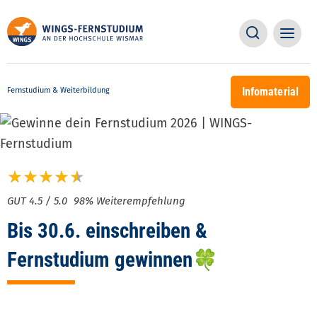
Direkt
Main
Main
zum
Suche
naviga
Inhalt
naviga
Infomaterial
Fernstudium & Weiterbildung
98% Weiterempfehlung
Bis 30.6. einschreiben &
Fernstudium gewinnen🍀