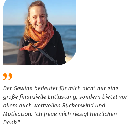
Der Gewinn bedeutet für mich nicht nur eine
A
große finanzielle Entlastung, sondern bietet vor
k
allem auch wertvollen Rückenwind und
s
Motivation. Ich freue mich riesig! Herzlichen
S
Dank."
a
V