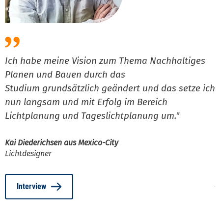
Ich habe meine Vision zum Thema Nachhaltiges
I
Planen und Bauen durch das
d
Studium grundsätzlich geändert und das setze ich
z
nun langsam und mit Erfolg im Bereich
N
Lichtplanung und Tageslichtplanung um."
S
s
n
Kai Diederichsen aus Mexico-City
Lichtdesigner
m
A
Interview
S
P