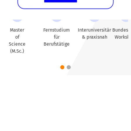
Master
Fernstudium
Interuniversitär
Bundesw
of
für
& praxisnah
Worksh
Science
Berufstätige
(M.Sc.)