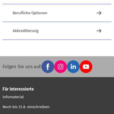
Berufliche Optionen
Akkreditierung
Facebook
Instagram
LinkedIn
YouTube
Social
Folgen Sie uns auf:
links
Für Interessierte
Infomaterial
Noch bis 31.8. einschreiben