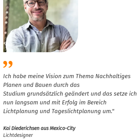
Ich habe meine Vision zum Thema Nachhaltiges
M
Planen und Bauen durch das
d
Studium grundsätzlich geändert und das setze ich
o
nun langsam und mit Erfolg im Bereich
v
Lichtplanung und Tageslichtplanung um."
V
P
Kai Diederichsen aus Mexico-City
Lichtdesigner