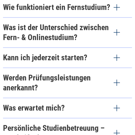
Wie funktioniert ein Fernstudium?
Bachelor
Was ist der Unterschied zwischen
Fern- & Onlinestudium?
Kann ich jederzeit starten?
Master
Werden Prüfungsleistungen
anerkannt?
Ein Onlinestudium ist da noch flexibler. Im
Was erwartet mich?
Vergleich zum Fernstudium ist die persönliche
Anwesenheit gar nicht oder nur noch zu den
Persönliche Studienbetreuung –
Prüfungen erforderlich. Doch auch diese können