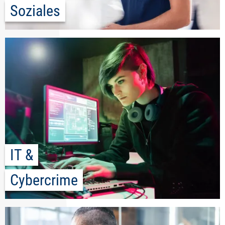
Soziales
IT &
Cybercrime