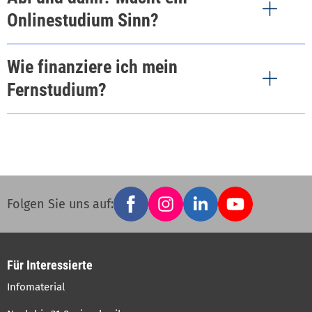
Onlinestudium Sinn?
Wie finanziere ich mein
Fernstudium?
Facebook
Instagram
LinkedIn
YouTube
Social
Folgen Sie uns auf:
links
Für Interessierte
Infomaterial