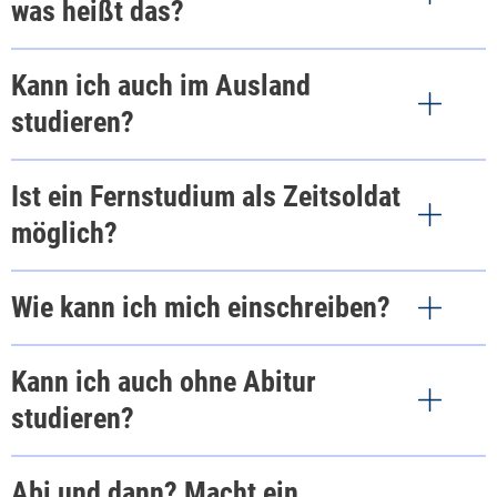
was heißt das?
online absolviert werden. Studiert wird über eine
Studien-App, feste Vorlesungstermine gibt
Kann ich auch im Ausland
es nicht. Über die App sind sämtliche Lehrinhalte,
Studienbriefe, e-Books, Videovorlesungen, Noten
studieren?
und Termine jederzeit online und offline
verfügbar. Inhaltliche Fragen werden in Live-
Ist ein Fernstudium als Zeitsoldat
Tutorien direkt mit dem Dozenten besprochen.
möglich?
Wie kann ich mich einschreiben?
Kann ich auch ohne Abitur
studieren?
Abi und dann? Macht ein